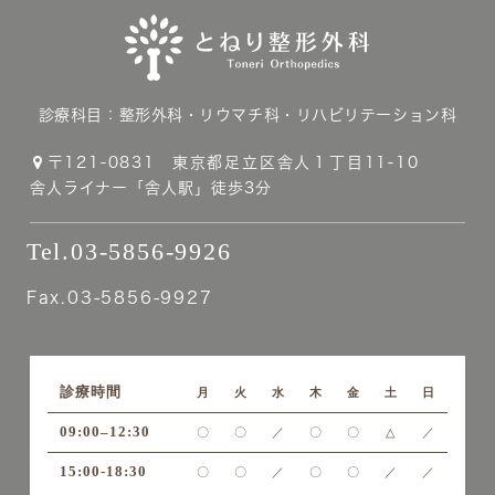
診療科目：
整形外科・リウマチ科・リハビリテーション科
〒121-0831
東京都足立区舎人１丁目11-10
舎人ライナー「舎人駅」徒歩3分
Tel.03-5856-9926
Fax.03-5856-9927
診療時間
月
火
水
木
金
土
日
09:00–12:30
〇
〇
／
〇
〇
△
／
15:00-18:30
〇
〇
／
〇
〇
／
／